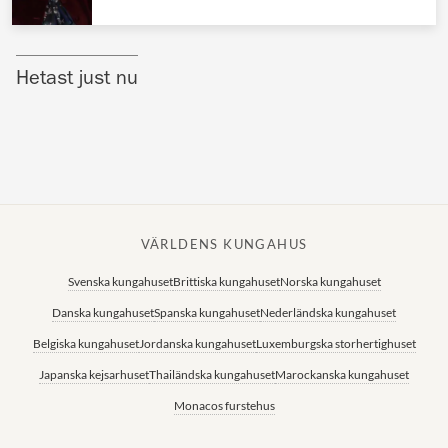
Norska kungahuset
Danska kungahuset
Hetast just nu
Spanska kungahuset
Nederländska kungahuset
Belgiska kungahuset
Jordanska kungahuset
Luxemburgska storhertighuset
VÄRLDENS KUNGAHUS
Japanska kejsarhuset
Svenska kungahuset
Brittiska kungahuset
Norska kungahuset
Danska kungahuset
Spanska kungahuset
Nederländska kungahuset
Thailändska kungahuset
Belgiska kungahuset
Jordanska kungahuset
Luxemburgska storhertighuset
Marockanska kungahuset
Japanska kejsarhuset
Thailändska kungahuset
Marockanska kungahuset
Monacos furstehus
Monacos furstehus