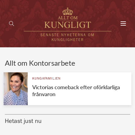
Toggl
navig
SENASTE NYHETERNA OM
KUNGLIGHETER
HEM
Allt om Kontorsarbete
KUNGAFAMILJEN
KUNGAFAMILJEN
Victorias comeback efter oförklarliga
UTLÄNDSKT
frånvaron
KÄNDISAR
VÄRLDENS KUNGAHUS
Hetast just nu
Svenska kungahuset
REDAKTION
Brittiska kungahuset