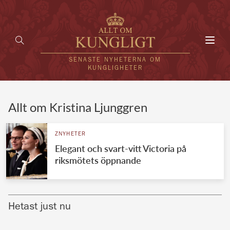
Toggl
navig
SENASTE NYHETERNA OM
KUNGLIGHETER
HEM
Allt om Kristina Ljunggren
KUNGAFAMILJEN
ZNYHETER
Elegant och svart-vitt Victoria på
UTLÄNDSKT
riksmötets öppnande
KÄNDISAR
VÄRLDENS KUNGAHUS
Hetast just nu
Svenska kungahuset
REDAKTION
Brittiska kungahuset