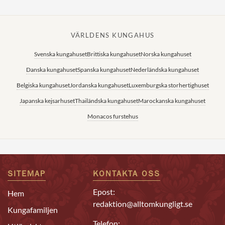
VÄRLDENS KUNGAHUS
Svenska kungahuset
Brittiska kungahuset
Norska kungahuset
Danska kungahuset
Spanska kungahuset
Nederländska kungahuset
Belgiska kungahuset
Jordanska kungahuset
Luxemburgska storhertighuset
Japanska kejsarhuset
Thailändska kungahuset
Marockanska kungahuset
Monacos furstehus
SITEMAP
KONTAKTA OSS
Epost:
Hem
redaktion@alltomkungligt.se
Kungafamiljen
Telefon: