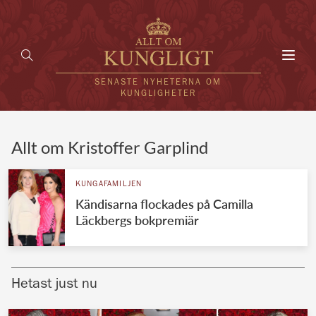
Toggl
navig
SENASTE NYHETERNA OM
KUNGLIGHETER
HEM
Allt om Kristoffer Garplind
KUNGAFAMILJEN
KUNGAFAMILJEN
Kändisarna flockades på Camilla
UTLÄNDSKT
Läckbergs bokpremiär
KÄNDISAR
VÄRLDENS KUNGAHUS
Hetast just nu
Svenska kungahuset
REDAKTION
Brittiska kungahuset