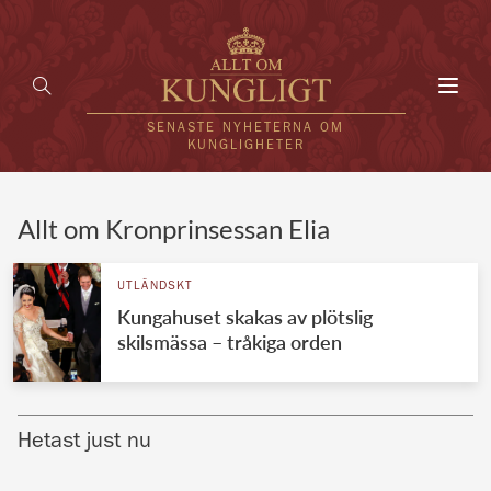
Toggl
navig
SENASTE NYHETERNA OM
KUNGLIGHETER
HEM
Allt om Kronprinsessan Elia
KUNGAFAMILJEN
UTLÄNDSKT
Kungahuset skakas av plötslig
UTLÄNDSKT
skilsmässa – tråkiga orden
KÄNDISAR
VÄRLDENS KUNGAHUS
Hetast just nu
Svenska kungahuset
REDAKTION
Brittiska kungahuset