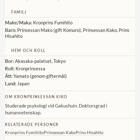
Norska kungahuset
FAMILJ
Danska kungahuset
Make/Maka:
Kronprins Fumihito
Barn:
Prinsessan Mako (gift Komuro), Prinsessan Kako, Prins
Spanska kungahuset
Hisahito
Nederländska kungahuset
HEM OCH ROLL
Belgiska kungahuset
Bor:
Akasaka-palatset, Tokyo
Jordanska kungahuset
Roll:
Kronprinsessa
Ätt:
Yamato (genom giftermål)
Luxemburgska storhertighuset
Land:
Japan
Japanska kejsarhuset
OM KRONPRINSESSAN KIKO
Thailändska kungahuset
Studerade psykologi vid Gakushuin. Doktorsgrad i
Marockanska kungahuset
humanvetenskap.
Monacos furstehus
RELATERADE PERSONER
Kronprins Fumihito
Prinsessan Kako
Prins Hisahito