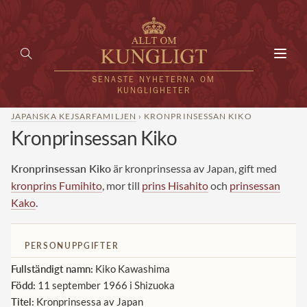
Toggl
navig
SENASTE NYHETERNA OM
KUNGLIGHETER
JAPANSKA KEJSARFAMILJEN
› KRONPRINSESSAN KIKO
Kronprinsessan Kiko
HEM
KUNGAFAMILJEN
Kronprinsessan Kiko
är kronprinsessa av Japan, gift med
kronprins Fumihito
, mor till
prins Hisahito
och
prinsessan
UTLÄNDSKT
Kako
.
KÄNDISAR
PERSONUPPGIFTER
VÄRLDENS KUNGAHUS
Fullständigt namn:
Kiko Kawashima
Svenska kungahuset
Född:
11 september 1966 i Shizuoka
REDAKTION
Titel:
Kronprinsessa av Japan
Brittiska kungahuset