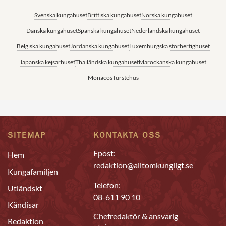
Svenska kungahuset
Brittiska kungahuset
Norska kungahuset
Danska kungahuset
Spanska kungahuset
Nederländska kungahuset
Belgiska kungahuset
Jordanska kungahuset
Luxemburgska storhertighuset
Japanska kejsarhuset
Thailändska kungahuset
Marockanska kungahuset
Monacos furstehus
SITEMAP
KONTAKTA OSS
Epost:
Hem
redaktion@alltomkungligt.se
Kungafamiljen
Telefon:
Utländskt
08-611 90 10
Kändisar
Chefredaktör & ansvarig
Redaktion