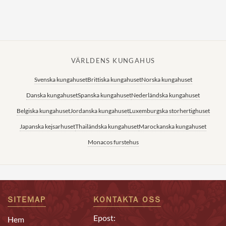
Norska kungahuset
Danska kungahuset
Spanska kungahuset
VÄRLDENS KUNGAHUS
Nederländska kungahuset
Svenska kungahuset
Brittiska kungahuset
Norska kungahuset
Belgiska kungahuset
Danska kungahuset
Spanska kungahuset
Nederländska kungahuset
Jordanska kungahuset
Belgiska kungahuset
Jordanska kungahuset
Luxemburgska storhertighuset
Luxemburgska storhertighuset
Japanska kejsarhuset
Thailändska kungahuset
Marockanska kungahuset
Japanska kejsarhuset
Monacos furstehus
Thailändska kungahuset
Marockanska kungahuset
Monacos furstehus
SITEMAP
KONTAKTA OSS
Epost:
Hem