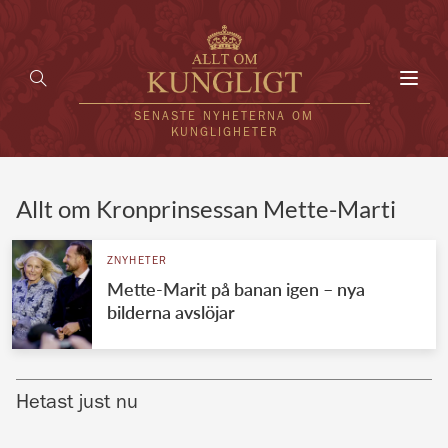
Toggl
navig
SENASTE NYHETERNA OM
KUNGLIGHETER
HEM
Allt om Kronprinsessan Mette-Marti
KUNGAFAMILJEN
ZNYHETER
Mette-Marit på banan igen – nya
UTLÄNDSKT
bilderna avslöjar
KÄNDISAR
VÄRLDENS KUNGAHUS
Hetast just nu
Svenska kungahuset
REDAKTION
Brittiska kungahuset