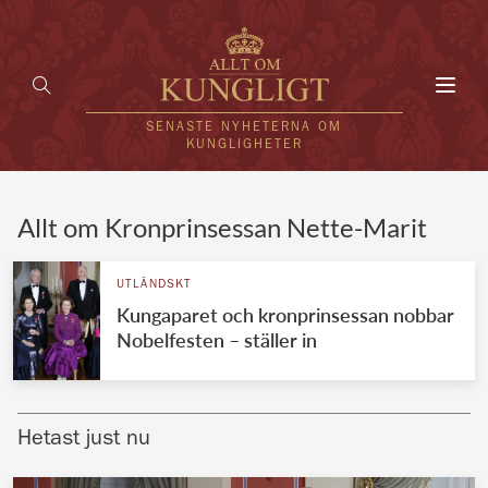
Toggl
navig
SENASTE NYHETERNA OM
KUNGLIGHETER
HEM
Allt om Kronprinsessan Nette-Marit
KUNGAFAMILJEN
UTLÄNDSKT
Kungaparet och kronprinsessan nobbar
UTLÄNDSKT
Nobelfesten – ställer in
KÄNDISAR
VÄRLDENS KUNGAHUS
Hetast just nu
Svenska kungahuset
REDAKTION
Brittiska kungahuset