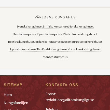
VÄRLDENS KUNGAHUS
Svenska kungahuset
Brittiska kungahuset
Norska kungahuset
Danska kungahuset
Spanska kungahuset
Nederländska kungahuset
Belgiska kungahuset
Jordanska kungahuset
Luxemburgska storhertighuset
Japanska kejsarhuset
Thailändska kungahuset
Marockanska kungahuset
Monacos furstehus
SITEMAP
KONTAKTA OSS
Epost:
Hem
redaktion@alltomkungligt.se
Kungafamiljen
Telefon: