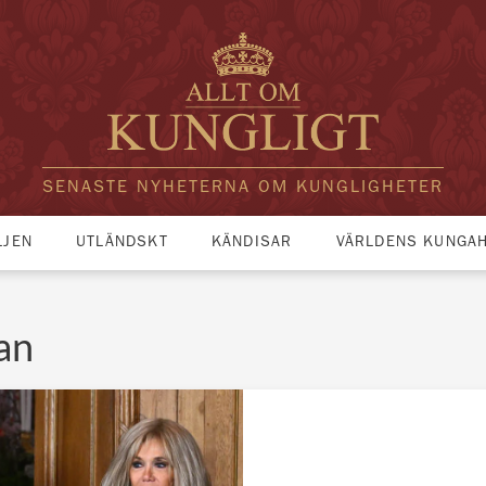
SENASTE NYHETERNA OM KUNGLIGHETER
LJEN
UTLÄNDSKT
KÄNDISAR
VÄRLDENS KUNGA
an