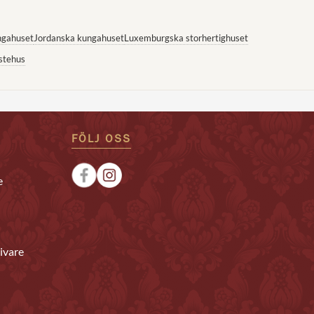
ngahuset
Jordanska kungahuset
Luxemburgska storhertighuset
stehus
FÖLJ OSS
e
ivare