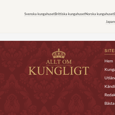
Svenska kungahuset
Brittiska kungahuset
Norska kungahuset
Japan
SIT
Hem
Kunga
Utlän
Kändi
Redak
Bästa