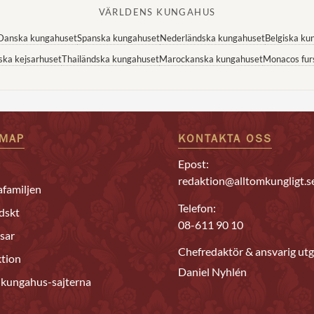
VÄRLDENS KUNGAHUS
Danska kungahuset
Spanska kungahuset
Nederländska kungahuset
Belgiska ku
ska kejsarhuset
Thailändska kungahuset
Marockanska kungahuset
Monacos fur
EMAP
KONTAKTA OSS
Epost:
redaktion@alltomkungligt.s
familjen
Telefon:
dskt
08-611 90 10
sar
Chefredaktör & ansvarig utg
tion
Daniel Nyhlén
 kungahus-sajterna