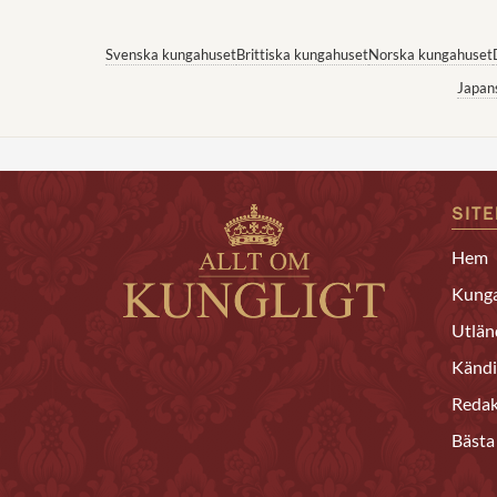
Svenska kungahuset
Brittiska kungahuset
Norska kungahuset
Japan
SIT
Hem
Kunga
Utlän
Kändi
Redak
Bästa