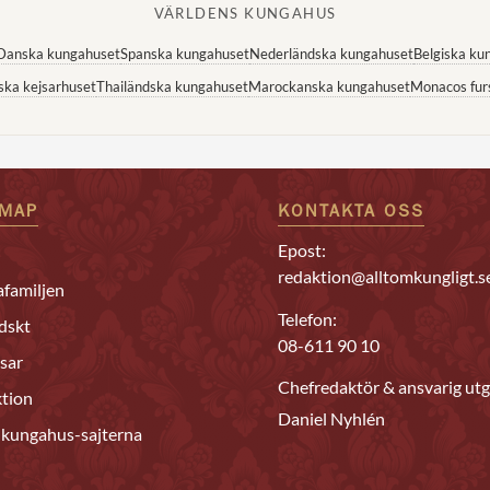
VÄRLDENS KUNGAHUS
Danska kungahuset
Spanska kungahuset
Nederländska kungahuset
Belgiska ku
ska kejsarhuset
Thailändska kungahuset
Marockanska kungahuset
Monacos fur
EMAP
KONTAKTA OSS
Epost:
redaktion@alltomkungligt.s
familjen
Telefon:
dskt
08-611 90 10
sar
Chefredaktör & ansvarig utg
tion
Daniel Nyhlén
 kungahus-sajterna