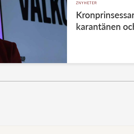
ZNYHETER
Kronprinsessan
karantänen oc