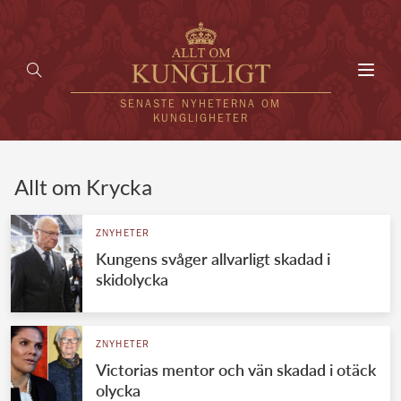
Toggl
navig
SENASTE NYHETERNA OM
KUNGLIGHETER
HEM
Allt om Krycka
KUNGAFAMILJEN
ZNYHETER
Kungens svåger allvarligt skadad i
UTLÄNDSKT
skidolycka
KÄNDISAR
VÄRLDENS KUNGAHUS
ZNYHETER
Victorias mentor och vän skadad i otäck
Svenska kungahuset
REDAKTION
olycka
Brittiska kungahuset