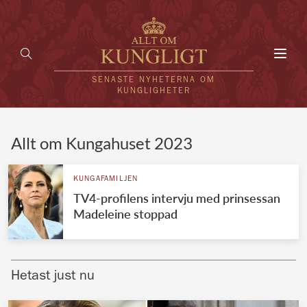
Toggl
navig
SENASTE NYHETERNA OM
KUNGLIGHETER
HEM
Allt om Kungahuset 2023
KUNGAFAMILJEN
KUNGAFAMILJEN
TV4-profilens intervju med prinsessan
UTLÄNDSKT
Madeleine stoppad
KÄNDISAR
VÄRLDENS KUNGAHUS
Hetast just nu
Svenska kungahuset
REDAKTION
Brittiska kungahuset