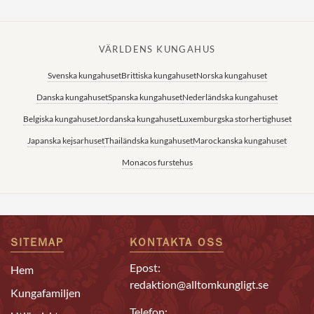
VÄRLDENS KUNGAHUS
Svenska kungahuset
Brittiska kungahuset
Norska kungahuset
Danska kungahuset
Spanska kungahuset
Nederländska kungahuset
Belgiska kungahuset
Jordanska kungahuset
Luxemburgska storhertighuset
Japanska kejsarhuset
Thailändska kungahuset
Marockanska kungahuset
Monacos furstehus
SITEMAP
KONTAKTA OSS
Epost:
Hem
redaktion@alltomkungligt.se
Kungafamiljen
Telefon: