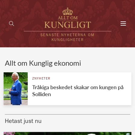
Toggl
navig
SENASTE NYHETERNA OM
KUNGLIGHETER
HEM
Allt om Kunglig ekonomi
KUNGAFAMILJEN
ZNYHETER
Tråkiga beskedet skakar om kungen på
UTLÄNDSKT
Solliden
KÄNDISAR
VÄRLDENS KUNGAHUS
Hetast just nu
Svenska kungahuset
REDAKTION
Brittiska kungahuset