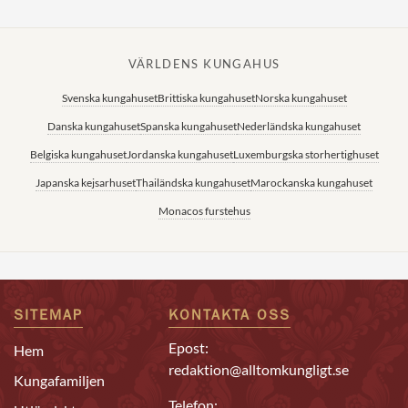
VÄRLDENS KUNGAHUS
Svenska kungahuset
Brittiska kungahuset
Norska kungahuset
Danska kungahuset
Spanska kungahuset
Nederländska kungahuset
Belgiska kungahuset
Jordanska kungahuset
Luxemburgska storhertighuset
Japanska kejsarhuset
Thailändska kungahuset
Marockanska kungahuset
Monacos furstehus
SITEMAP
KONTAKTA OSS
Epost:
Hem
redaktion@alltomkungligt.se
Kungafamiljen
Telefon: