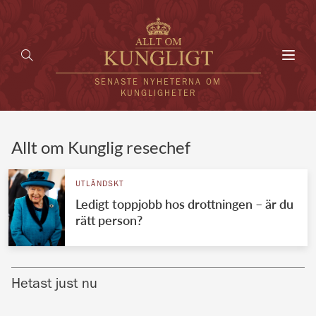
Toggl
navig
SENASTE NYHETERNA OM
KUNGLIGHETER
HEM
Allt om Kunglig resechef
KUNGAFAMILJEN
UTLÄNDSKT
Ledigt toppjobb hos drottningen – är du
UTLÄNDSKT
rätt person?
KÄNDISAR
VÄRLDENS KUNGAHUS
Hetast just nu
Svenska kungahuset
REDAKTION
Brittiska kungahuset