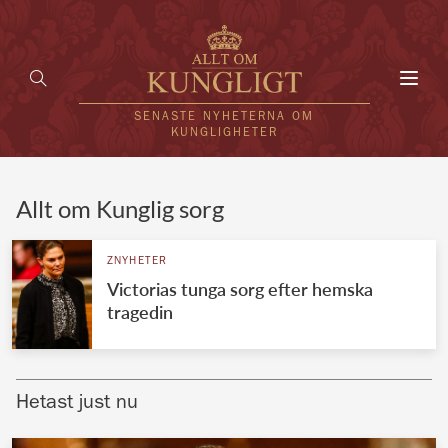
Toggl
navig
SENASTE NYHETERNA OM
KUNGLIGHETER
HEM
Allt om Kunglig sorg
KUNGAFAMILJEN
ZNYHETER
Victorias tunga sorg efter hemska
UTLÄNDSKT
tragedin
KÄNDISAR
VÄRLDENS KUNGAHUS
Hetast just nu
Svenska kungahuset
REDAKTION
Brittiska kungahuset