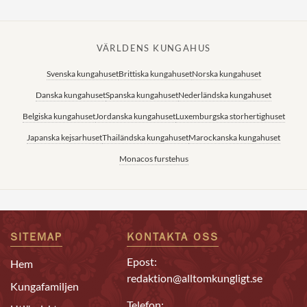
VÄRLDENS KUNGAHUS
Svenska kungahuset
Brittiska kungahuset
Norska kungahuset
Danska kungahuset
Spanska kungahuset
Nederländska kungahuset
Belgiska kungahuset
Jordanska kungahuset
Luxemburgska storhertighuset
Japanska kejsarhuset
Thailändska kungahuset
Marockanska kungahuset
Monacos furstehus
SITEMAP
KONTAKTA OSS
Epost:
Hem
redaktion@alltomkungligt.se
Kungafamiljen
Telefon: