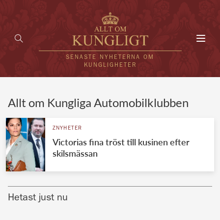
Toggl
navig
SENASTE NYHETERNA OM
KUNGLIGHETER
HEM
Allt om Kungliga Automobilklubben
KUNGAFAMILJEN
ZNYHETER
Victorias fina tröst till kusinen efter
UTLÄNDSKT
skilsmässan
KÄNDISAR
VÄRLDENS KUNGAHUS
Hetast just nu
Svenska kungahuset
REDAKTION
Brittiska kungahuset