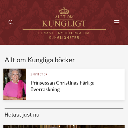
Toggl
navig
SENASTE NYHETERNA OM
KUNGLIGHETER
HEM
Allt om Kungliga böcker
KUNGAFAMILJEN
ZNYHETER
Prinsessan Christinas härliga
UTLÄNDSKT
överraskning
KÄNDISAR
VÄRLDENS KUNGAHUS
Hetast just nu
Svenska kungahuset
REDAKTION
Brittiska kungahuset