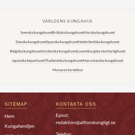
VÄRLDENS KUNGAHUS
Svenska kungahuset
Brittiska kungahuset
Norska kungahuset
Danska kungahuset
Spanska kungahuset
Nederländska kungahuset
Belgiska kungahuset
Jordanska kungahuset
Luxemburgska storhertighuset
Japanska kejsarhuset
Thailändska kungahuset
Marockanska kungahuset
Monacos furstehus
SITEMAP
KONTAKTA OSS
Epost:
Hem
redaktion@alltomkungligt.se
Kungafamiljen
Telefon: