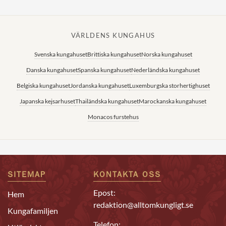
VÄRLDENS KUNGAHUS
Svenska kungahuset
Brittiska kungahuset
Norska kungahuset
Danska kungahuset
Spanska kungahuset
Nederländska kungahuset
Belgiska kungahuset
Jordanska kungahuset
Luxemburgska storhertighuset
Japanska kejsarhuset
Thailändska kungahuset
Marockanska kungahuset
Monacos furstehus
SITEMAP
KONTAKTA OSS
Epost:
Hem
redaktion@alltomkungligt.se
Kungafamiljen
Telefon: