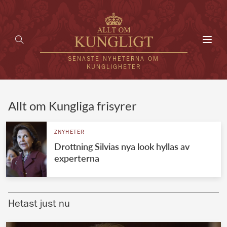
Toggl
navig
SENASTE NYHETERNA OM
KUNGLIGHETER
HEM
Allt om Kungliga frisyrer
KUNGAFAMILJEN
ZNYHETER
Drottning Silvias nya look hyllas av
UTLÄNDSKT
experterna
KÄNDISAR
VÄRLDENS KUNGAHUS
Hetast just nu
Svenska kungahuset
REDAKTION
Brittiska kungahuset