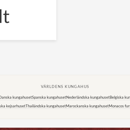
lt
VÄRLDENS KUNGAHUS
Danska kungahuset
Spanska kungahuset
Nederländska kungahuset
Belgiska ku
ska kejsarhuset
Thailändska kungahuset
Marockanska kungahuset
Monacos fur