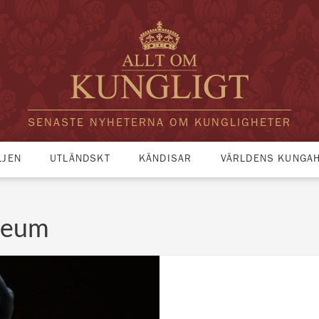
SENASTE NYHETERNA OM KUNGLIGHETER
LJEN
UTLÄNDSKT
KÄNDISAR
VÄRLDENS KUNGA
ileum