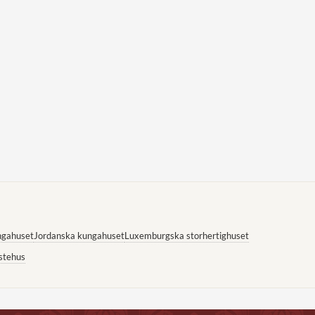
ngahuset
Jordanska kungahuset
Luxemburgska storhertighuset
stehus