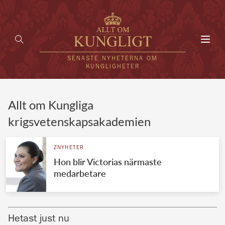
Toggl
navig
SENASTE NYHETERNA OM
KUNGLIGHETER
HEM
Allt om Kungliga
krigsvetenskapsakademien
KUNGAFAMILJEN
UTLÄNDSKT
ZNYHETER
Hon blir Victorias närmaste
KÄNDISAR
medarbetare
VÄRLDENS KUNGAHUS
Svenska kungahuset
REDAKTION
Hetast just nu
Brittiska kungahuset