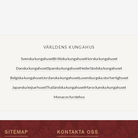
Norska kungahuset
Danska kungahuset
Spanska kungahuset
Nederländska kungahuset
VÄRLDENS KUNGAHUS
Belgiska kungahuset
Svenska kungahuset
Brittiska kungahuset
Norska kungahuset
Jordanska kungahuset
Danska kungahuset
Spanska kungahuset
Nederländska kungahuset
Luxemburgska storhertighuset
Belgiska kungahuset
Jordanska kungahuset
Luxemburgska storhertighuset
Japanska kejsarhuset
Japanska kejsarhuset
Thailändska kungahuset
Marockanska kungahuset
Thailändska kungahuset
Monacos furstehus
Marockanska kungahuset
Monacos furstehus
SITEMAP
KONTAKTA OSS