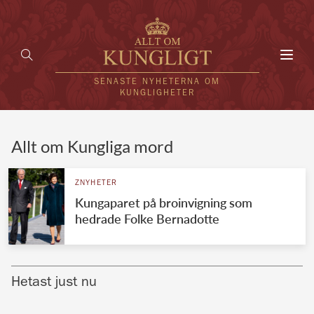
Toggl
navig
SENASTE NYHETERNA OM
KUNGLIGHETER
HEM
Allt om Kungliga mord
KUNGAFAMILJEN
ZNYHETER
Kungaparet på broinvigning som
UTLÄNDSKT
hedrade Folke Bernadotte
KÄNDISAR
VÄRLDENS KUNGAHUS
Hetast just nu
Svenska kungahuset
REDAKTION
Brittiska kungahuset