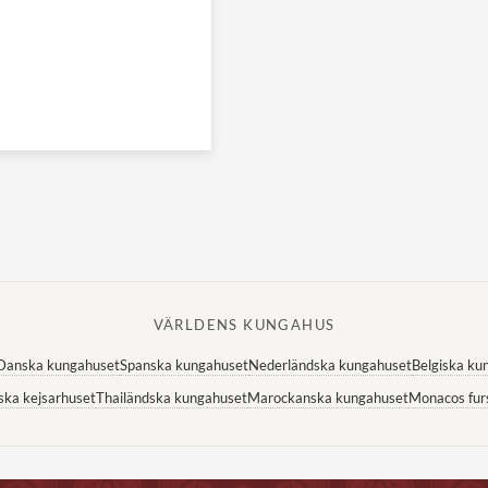
VÄRLDENS KUNGAHUS
Danska kungahuset
Spanska kungahuset
Nederländska kungahuset
Belgiska ku
ska kejsarhuset
Thailändska kungahuset
Marockanska kungahuset
Monacos fur