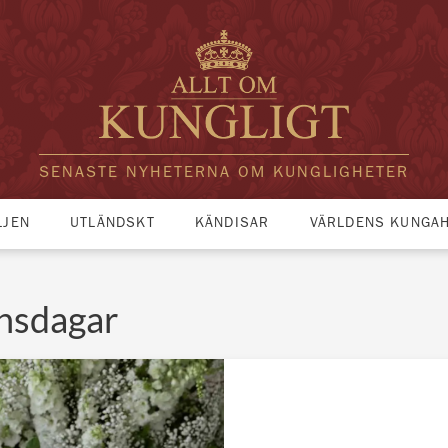
SENASTE NYHETERNA OM KUNGLIGHETER
LJEN
UTLÄNDSKT
KÄNDISAR
VÄRLDENS KUNGA
mnsdagar