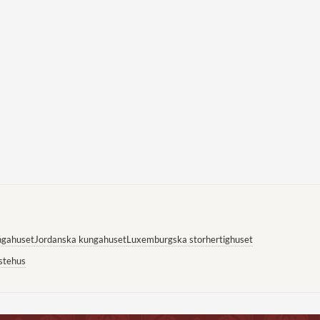
ngahuset
Jordanska kungahuset
Luxemburgska storhertighuset
stehus