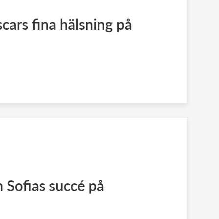
cars fina hälsning på
h Sofias succé på