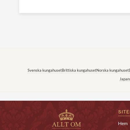
Svenska kungahuset
Brittiska kungahuset
Norska kungahuset
Japan
SIT
Hem