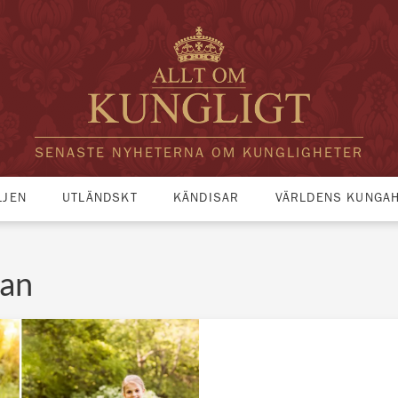
SENASTE NYHETERNA OM KUNGLIGHETER
LJEN
UTLÄNDSKT
KÄNDISAR
VÄRLDENS KUNGA
ran