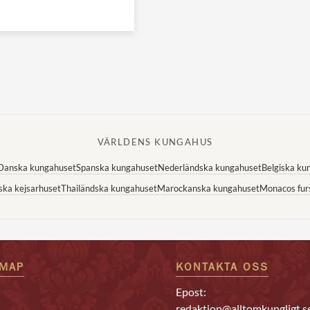
VÄRLDENS KUNGAHUS
Danska kungahuset
Spanska kungahuset
Nederländska kungahuset
Belgiska ku
ska kejsarhuset
Thailändska kungahuset
Marockanska kungahuset
Monacos fur
EMAP
KONTAKTA OSS
Epost:
redaktion@alltomkungligt.s