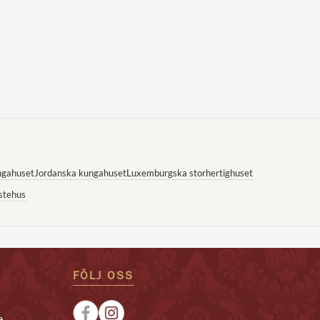
ngahuset
Jordanska kungahuset
Luxemburgska storhertighuset
stehus
FÖLJ OSS
e