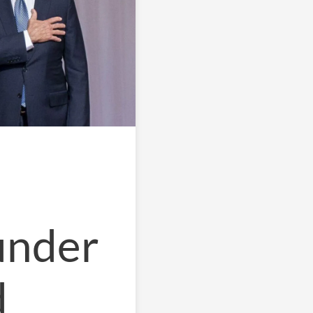
under
d