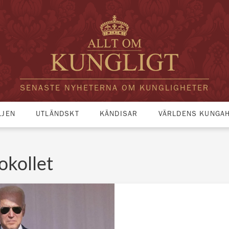
SENASTE NYHETERNA OM KUNGLIGHETER
LJEN
UTLÄNDSKT
KÄNDISAR
VÄRLDENS KUNGA
okollet