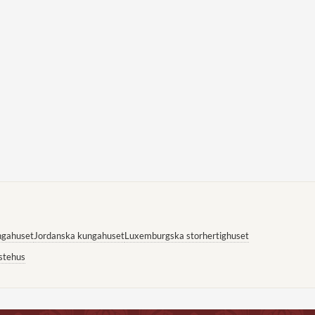
ngahuset
Jordanska kungahuset
Luxemburgska storhertighuset
stehus