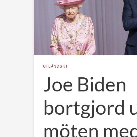
UTLÄNDSKT
Joe Biden
bortgjord 
möten me