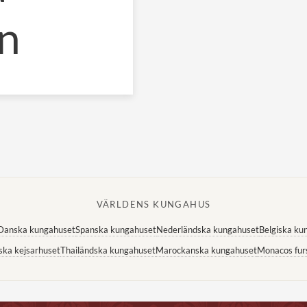
n
VÄRLDENS KUNGAHUS
Danska kungahuset
Spanska kungahuset
Nederländska kungahuset
Belgiska ku
ska kejsarhuset
Thailändska kungahuset
Marockanska kungahuset
Monacos fur