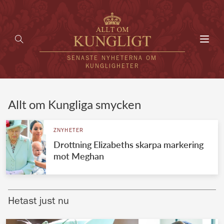
Toggl
navig
SENASTE NYHETERNA OM
KUNGLIGHETER
HEM
Allt om Kungliga smycken
KUNGAFAMILJEN
ZNYHETER
Drottning Elizabeths skarpa markering
UTLÄNDSKT
mot Meghan
KÄNDISAR
VÄRLDENS KUNGAHUS
Hetast just nu
Svenska kungahuset
REDAKTION
Brittiska kungahuset