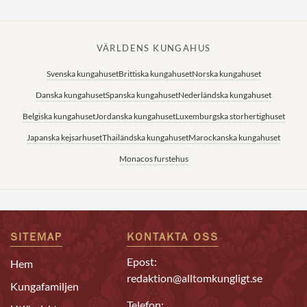
VÄRLDENS KUNGAHUS
Svenska kungahuset
Brittiska kungahuset
Norska kungahuset
Danska kungahuset
Spanska kungahuset
Nederländska kungahuset
Belgiska kungahuset
Jordanska kungahuset
Luxemburgska storhertighuset
Japanska kejsarhuset
Thailändska kungahuset
Marockanska kungahuset
Monacos furstehus
SITEMAP
KONTAKTA OSS
Epost:
Hem
redaktion@alltomkungligt.se
Kungafamiljen
Telefon: