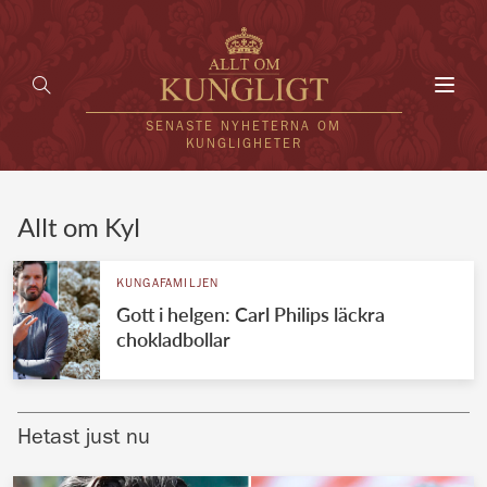
Toggl
navig
SENASTE NYHETERNA OM
KUNGLIGHETER
HEM
Allt om Kyl
KUNGAFAMILJEN
KUNGAFAMILJEN
Gott i helgen: Carl Philips läckra
UTLÄNDSKT
chokladbollar
KÄNDISAR
VÄRLDENS KUNGAHUS
Hetast just nu
Svenska kungahuset
REDAKTION
Brittiska kungahuset