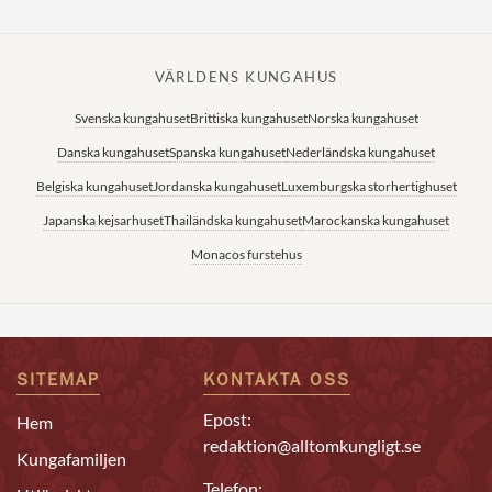
VÄRLDENS KUNGAHUS
Svenska kungahuset
Brittiska kungahuset
Norska kungahuset
Danska kungahuset
Spanska kungahuset
Nederländska kungahuset
Belgiska kungahuset
Jordanska kungahuset
Luxemburgska storhertighuset
Japanska kejsarhuset
Thailändska kungahuset
Marockanska kungahuset
Monacos furstehus
SITEMAP
KONTAKTA OSS
Epost:
Hem
redaktion@alltomkungligt.se
Kungafamiljen
Telefon: