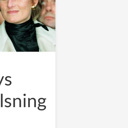
ys
lsning