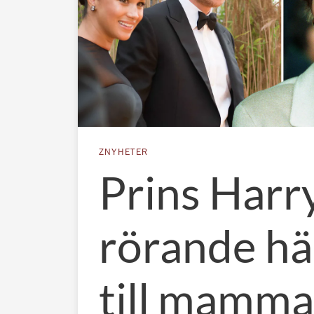
ZNYHETER
Prins Harr
rörande hä
till mamma