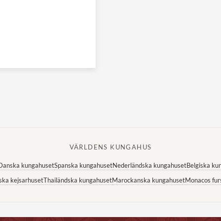
VÄRLDENS KUNGAHUS
Danska kungahuset
Spanska kungahuset
Nederländska kungahuset
Belgiska ku
ska kejsarhuset
Thailändska kungahuset
Marockanska kungahuset
Monacos fur