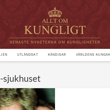
SENASTE NYHETERNA OM KUNGLIGHETER
LJEN
UTLÄNDSKT
KÄNDISAR
VÄRLDENS KUNGA
e-sjukhuset