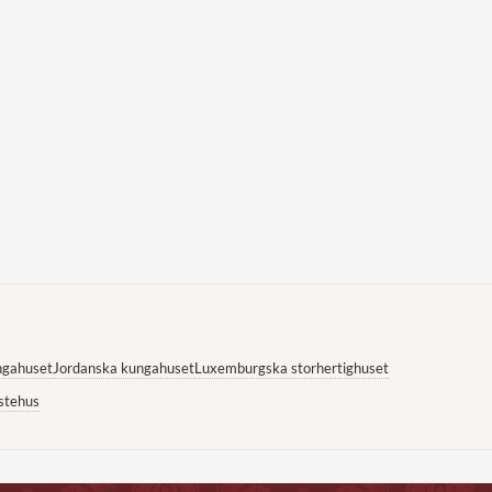
ngahuset
Jordanska kungahuset
Luxemburgska storhertighuset
stehus