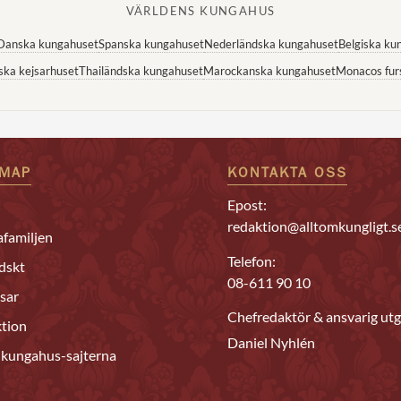
VÄRLDENS KUNGAHUS
Danska kungahuset
Spanska kungahuset
Nederländska kungahuset
Belgiska ku
ska kejsarhuset
Thailändska kungahuset
Marockanska kungahuset
Monacos fur
EMAP
KONTAKTA OSS
Epost:
redaktion@alltomkungligt.s
familjen
Telefon:
dskt
08-611 90 10
sar
Chefredaktör & ansvarig utg
tion
Daniel Nyhlén
 kungahus-sajterna