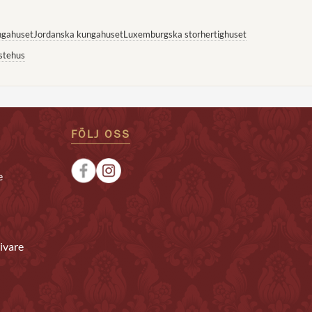
ngahuset
Jordanska kungahuset
Luxemburgska storhertighuset
stehus
FÖLJ OSS
e
ivare