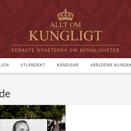
SENASTE NYHETERNA OM KUNGLIGHETER
LJEN
UTLÄNDSKT
KÄNDISAR
VÄRLDENS KUNGA
rde