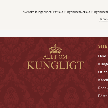
Svenska kungahuset
Brittiska kungahuset
Norska kungahuset
Japan
SIT
Hem
Kunga
Utlän
Kändi
Redak
Bästa