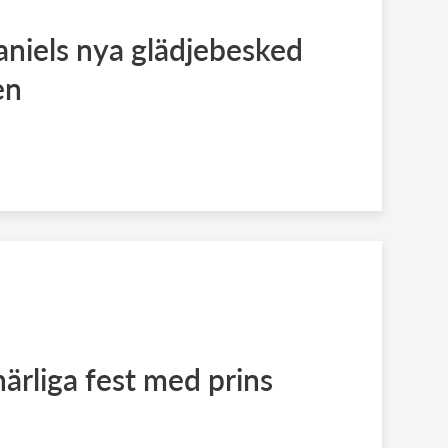
aniels nya glädjebesked
en
härliga fest med prins