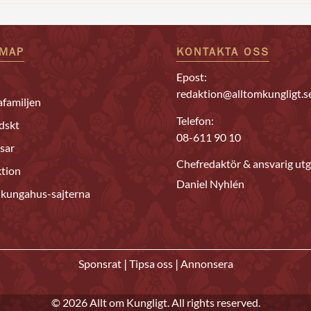
EMAP
KONTAKTA OSS
Epost:
redaktion@alltomkungligt.s
familjen
Telefon:
dskt
08-611 90 10
sar
Chefredaktör & ansvarig utg
tion
Daniel Nyhlén
 kungahus-sajterna
|
|
Sponsrat
Tipsa oss
Annonsera
© 2026 Allt om Kungligt. All rights reserved.