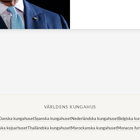
VÄRLDENS KUNGAHUS
Danska kungahuset
Spanska kungahuset
Nederländska kungahuset
Belgiska ku
ska kejsarhuset
Thailändska kungahuset
Marockanska kungahuset
Monacos fur