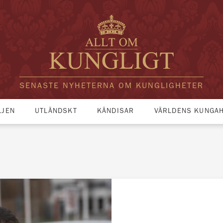
SENASTE NYHETERNA OM KUNGLIGHETER
LJEN
UTLÄNDSKT
KÄNDISAR
VÄRLDENS KUNGA