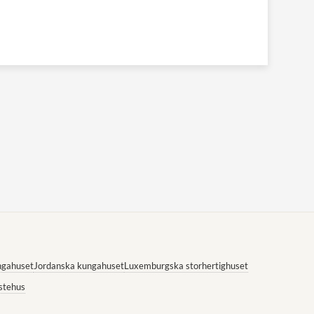
ngahuset
Jordanska kungahuset
Luxemburgska storhertighuset
stehus