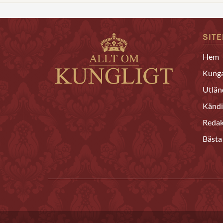
SIT
Hem
Kunga
Utlän
Kändi
Redak
Bästa