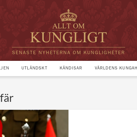
SENASTE NYHETERNA OM KUNGLIGHETER
LJEN
UTLÄNDSKT
KÄNDISAR
VÄRLDENS KUNGA
fär