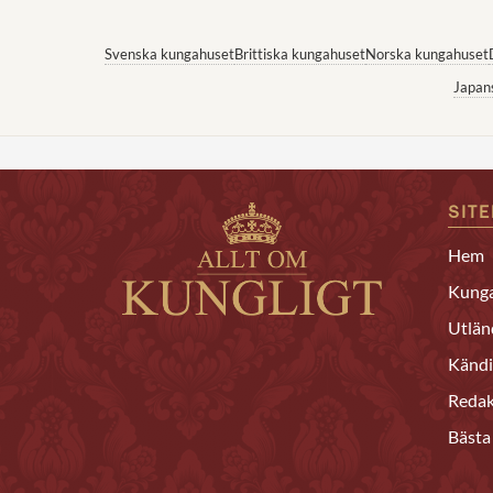
Svenska kungahuset
Brittiska kungahuset
Norska kungahuset
Japan
SIT
Hem
Kunga
Utlän
Kändi
Redak
Bästa