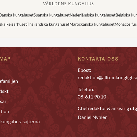
VÄRLDENS KUNGAHUS
Danska kungahuset
Spanska kungahuset
Nederländska kungahuset
Belgiska ku
ska kejsarhuset
Thailändska kungahuset
Marockanska kungahuset
Monacos fur
EMAP
KONTAKTA OSS
Epost:
redaktion@alltomkungligt.s
familjen
Telefon:
dskt
08-611 90 10
sar
Chefredaktör & ansvarig utg
tion
Daniel Nyhlén
 kungahus-sajterna