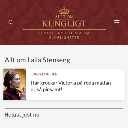
Toggl
navig
SENASTE NYHETERNA OM
KUNGLIGHETER
HEM
Allt om Laila Stenseng
KUNGAFAMILJEN
KUNGAFAMILJEN
Här krockar Victoria på röda mattan –
UTLÄNDSKT
oj, så pinsamt!
KÄNDISAR
VÄRLDENS KUNGAHUS
Hetast just nu
Svenska kungahuset
REDAKTION
Brittiska kungahuset