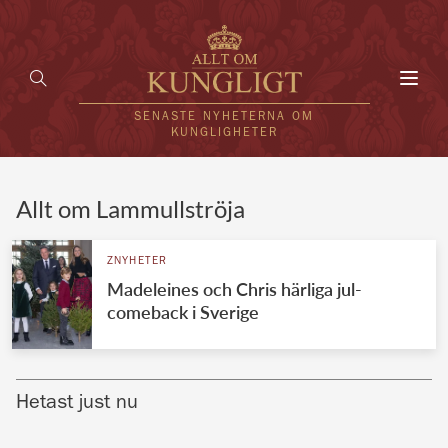
Toggl
navig
SENASTE NYHETERNA OM
KUNGLIGHETER
HEM
Allt om Lammullströja
KUNGAFAMILJEN
ZNYHETER
Madeleines och Chris härliga jul-
UTLÄNDSKT
comeback i Sverige
KÄNDISAR
VÄRLDENS KUNGAHUS
Hetast just nu
Svenska kungahuset
REDAKTION
Brittiska kungahuset