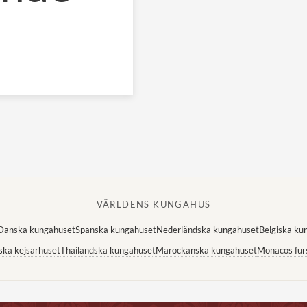
VÄRLDENS KUNGAHUS
Danska kungahuset
Spanska kungahuset
Nederländska kungahuset
Belgiska ku
ska kejsarhuset
Thailändska kungahuset
Marockanska kungahuset
Monacos fur