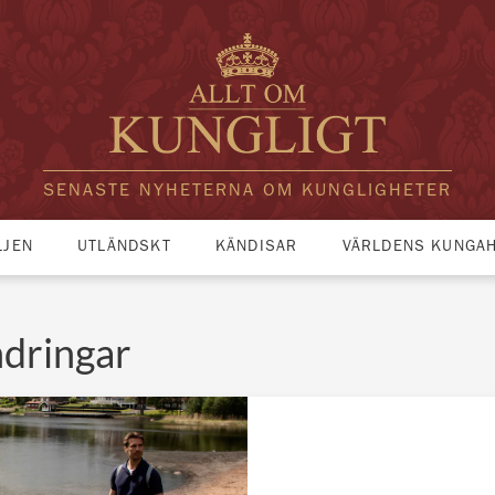
SENASTE NYHETERNA OM KUNGLIGHETER
LJEN
UTLÄNDSKT
KÄNDISAR
VÄRLDENS KUNGA
ndringar