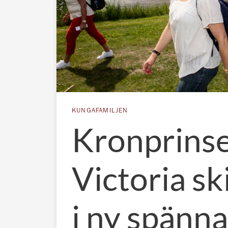
KUNGAFAMILJEN
Kronprins
Victoria sk
i ny spänn