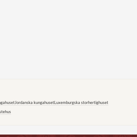
ngahuset
Jordanska kungahuset
Luxemburgska storhertighuset
stehus