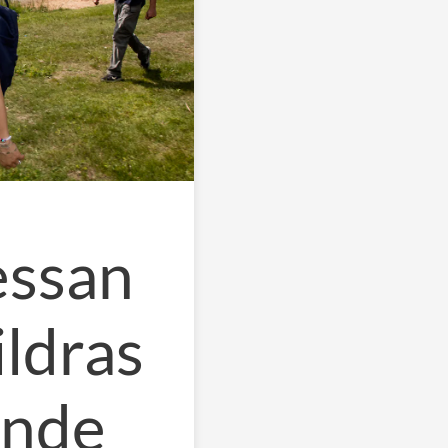
essan
ildras
ande