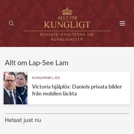
Toggl
navig
SENASTE NYHETERNA OM
KUNGLIGHETER
HEM
Allt om Lap-See Lam
KUNGAFAMILJEN
KUNGAFAMILJEN
Victoria hjälplös: Daniels privata bilder
UTLÄNDSKT
från mobilen läckta
KÄNDISAR
VÄRLDENS KUNGAHUS
Hetast just nu
Svenska kungahuset
REDAKTION
Brittiska kungahuset