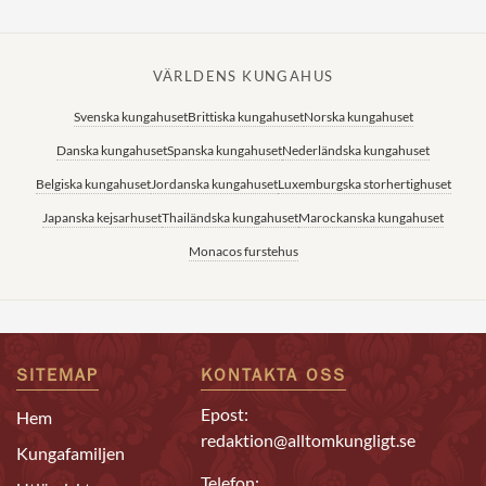
VÄRLDENS KUNGAHUS
Svenska kungahuset
Brittiska kungahuset
Norska kungahuset
Danska kungahuset
Spanska kungahuset
Nederländska kungahuset
Belgiska kungahuset
Jordanska kungahuset
Luxemburgska storhertighuset
Japanska kejsarhuset
Thailändska kungahuset
Marockanska kungahuset
Monacos furstehus
SITEMAP
KONTAKTA OSS
Epost:
Hem
redaktion@alltomkungligt.se
Kungafamiljen
Telefon: