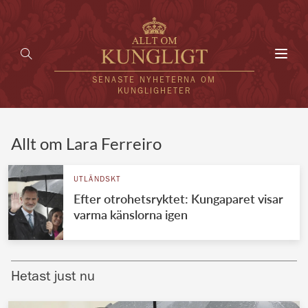
Toggl
navig
SENASTE NYHETERNA OM
KUNGLIGHETER
HEM
Allt om Lara Ferreiro
KUNGAFAMILJEN
UTLÄNDSKT
Efter otrohetsryktet: Kungaparet visar
UTLÄNDSKT
varma känslorna igen
KÄNDISAR
VÄRLDENS KUNGAHUS
Hetast just nu
Svenska kungahuset
REDAKTION
Brittiska kungahuset