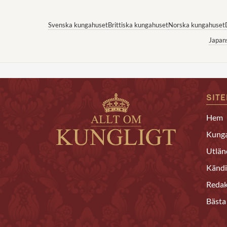
Svenska kungahuset
Brittiska kungahuset
Norska kungahuset
Japan
SIT
Hem
Kunga
Utlän
Kändi
Redak
Bästa