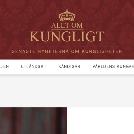
SENASTE NYHETERNA OM KUNGLIGHETER
LJEN
UTLÄNDSKT
KÄNDISAR
VÄRLDENS KUNGA