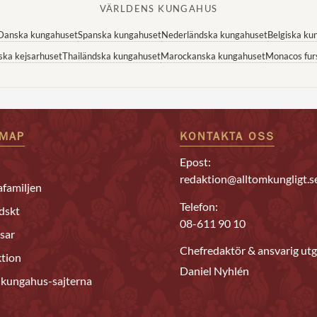
VÄRLDENS KUNGAHUS
Danska kungahuset
Spanska kungahuset
Nederländska kungahuset
Belgiska ku
ska kejsarhuset
Thailändska kungahuset
Marockanska kungahuset
Monacos fur
EMAP
KONTAKTA OSS
Epost:
redaktion@alltomkungligt.s
familjen
Telefon:
dskt
08-611 90 10
sar
Chefredaktör & ansvarig utg
tion
Daniel Nyhlén
 kungahus-sajterna