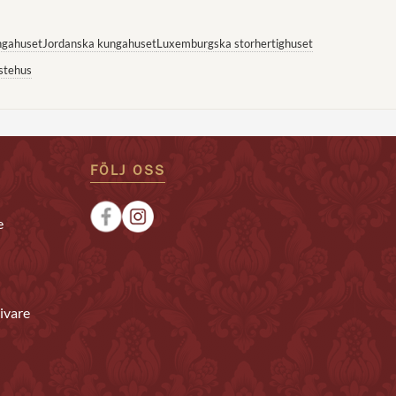
ngahuset
Jordanska kungahuset
Luxemburgska storhertighuset
stehus
FÖLJ OSS
e
ivare