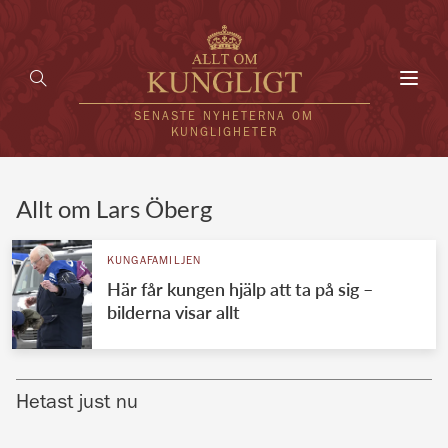
Toggl
navig
SENASTE NYHETERNA OM
KUNGLIGHETER
HEM
Allt om Lars Öberg
KUNGAFAMILJEN
KUNGAFAMILJEN
Här får kungen hjälp att ta på sig –
UTLÄNDSKT
bilderna visar allt
KÄNDISAR
VÄRLDENS KUNGAHUS
Hetast just nu
Svenska kungahuset
REDAKTION
Brittiska kungahuset