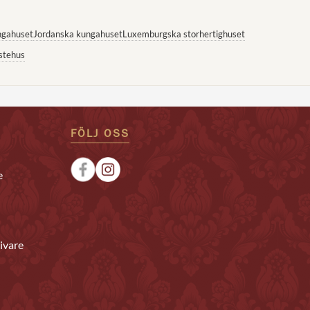
ngahuset
Jordanska kungahuset
Luxemburgska storhertighuset
stehus
FÖLJ OSS
e
ivare