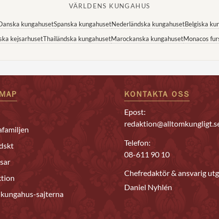
VÄRLDENS KUNGAHUS
Danska kungahuset
Spanska kungahuset
Nederländska kungahuset
Belgiska ku
ska kejsarhuset
Thailändska kungahuset
Marockanska kungahuset
Monacos fur
EMAP
KONTAKTA OSS
Epost:
redaktion@alltomkungligt.s
familjen
Telefon:
dskt
08-611 90 10
sar
Chefredaktör & ansvarig utg
tion
Daniel Nyhlén
 kungahus-sajterna