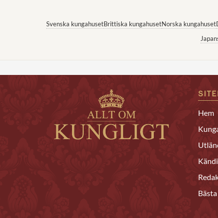
Svenska kungahuset
Brittiska kungahuset
Norska kungahuset
Japan
SIT
Hem
Kunga
Utlän
Kändi
Redak
Bästa