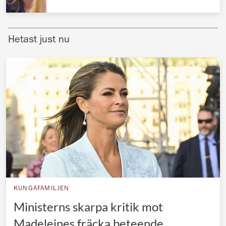
Norska kungahuset
Danska kungahuset
Hetast just nu
Spanska kungahuset
Nederländska kungahuset
Belgiska kungahuset
Jordanska kungahuset
Luxemburgska storhertighuset
Japanska kejsarhuset
Thailändska kungahuset
Marockanska kungahuset
KUNGAFAMILJEN
Monacos furstehus
Ministerns skarpa kritik mot
Madeleines fräcka beteende