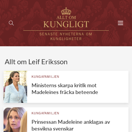
Toggl
navig
SENASTE NYHETERNA OM
KUNGLIGHETER
HEM
Allt om Leif Eriksson
KUNGAFAMILJEN
KUNGAFAMILJEN
Ministerns skarpa kritik mot
UTLÄNDSKT
Madeleines fräcka beteende
KÄNDISAR
VÄRLDENS KUNGAHUS
KUNGAFAMILJEN
Prinsessan Madeleine anklagas av
Svenska kungahuset
REDAKTION
besvikna svenskar
Brittiska kungahuset