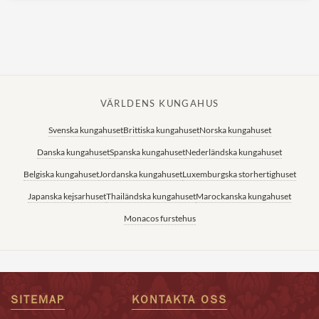
VÄRLDENS KUNGAHUS
Svenska kungahuset
Brittiska kungahuset
Norska kungahuset
Danska kungahuset
Spanska kungahuset
Nederländska kungahuset
Belgiska kungahuset
Jordanska kungahuset
Luxemburgska storhertighuset
Japanska kejsarhuset
Thailändska kungahuset
Marockanska kungahuset
Monacos furstehus
SITEMAP
KONTAKTA OSS