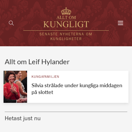
Toggl
navig
SENASTE NYHETERNA OM
KUNGLIGHETER
HEM
Allt om Leif Hylander
KUNGAFAMILJEN
KUNGAFAMILJEN
Silvia strålade under kungliga middagen
UTLÄNDSKT
på slottet
KÄNDISAR
VÄRLDENS KUNGAHUS
Hetast just nu
Svenska kungahuset
REDAKTION
Brittiska kungahuset