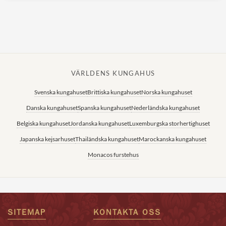
VÄRLDENS KUNGAHUS
Svenska kungahuset
Brittiska kungahuset
Norska kungahuset
Danska kungahuset
Spanska kungahuset
Nederländska kungahuset
Belgiska kungahuset
Jordanska kungahuset
Luxemburgska storhertighuset
Japanska kejsarhuset
Thailändska kungahuset
Marockanska kungahuset
Monacos furstehus
SITEMAP
KONTAKTA OSS