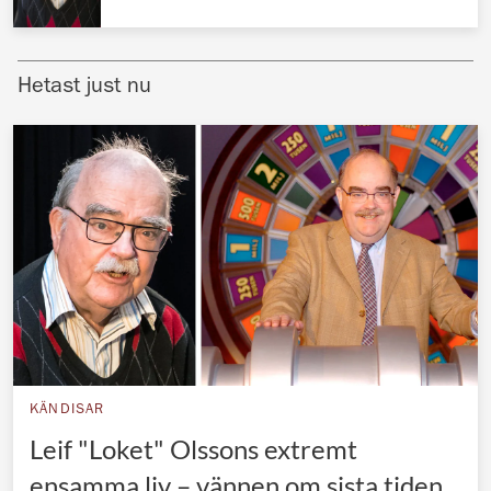
Norska kungahuset
Danska kungahuset
Hetast just nu
Spanska kungahuset
Nederländska kungahuset
Belgiska kungahuset
Jordanska kungahuset
Luxemburgska storhertighuset
Japanska kejsarhuset
Thailändska kungahuset
Marockanska kungahuset
KÄNDISAR
Monacos furstehus
Leif "Loket" Olssons extremt
ensamma liv – vännen om sista tiden