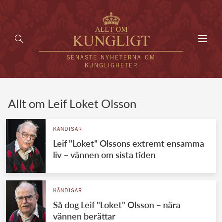
Toggl
navig
SENASTE NYHETERNA OM
KUNGLIGHETER
HEM
Allt om Leif Loket Olsson
KUNGAFAMILJEN
KÄNDISAR
Leif "Loket" Olssons extremt ensamma
UTLÄNDSKT
liv – vännen om sista tiden
KÄNDISAR
VÄRLDENS KUNGAHUS
KÄNDISAR
Så dog Leif "Loket" Olsson – nära
Svenska kungahuset
REDAKTION
vännen berättar
Brittiska kungahuset