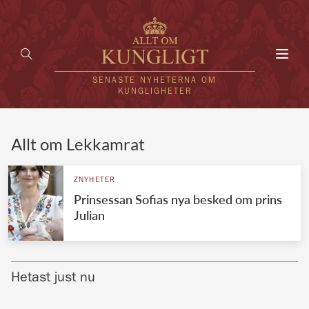
Toggl
navig
SENASTE NYHETERNA OM
KUNGLIGHETER
HEM
Allt om Lekkamrat
KUNGAFAMILJEN
ZNYHETER
Prinsessan Sofias nya besked om prins
UTLÄNDSKT
Julian
KÄNDISAR
VÄRLDENS KUNGAHUS
Hetast just nu
Svenska kungahuset
REDAKTION
Brittiska kungahuset