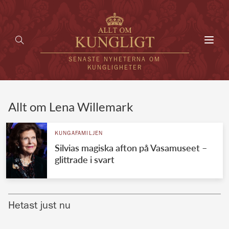
Toggl
navig
SENASTE NYHETERNA OM
KUNGLIGHETER
HEM
Allt om Lena Willemark
KUNGAFAMILJEN
KUNGAFAMILJEN
Silvias magiska afton på Vasamuseet –
UTLÄNDSKT
glittrade i svart
KÄNDISAR
VÄRLDENS KUNGAHUS
Hetast just nu
Svenska kungahuset
REDAKTION
Brittiska kungahuset