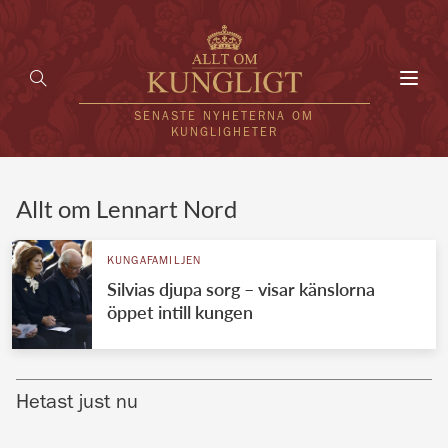
Toggl
navig
SENASTE NYHETERNA OM
KUNGLIGHETER
HEM
Allt om Lennart Nord
KUNGAFAMILJEN
KUNGAFAMILJEN
Silvias djupa sorg – visar känslorna
UTLÄNDSKT
öppet intill kungen
KÄNDISAR
VÄRLDENS KUNGAHUS
Hetast just nu
Svenska kungahuset
REDAKTION
Brittiska kungahuset