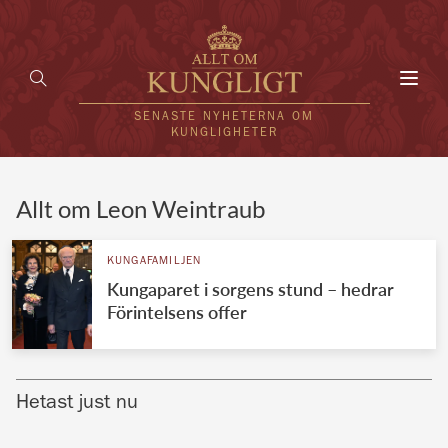
Toggl
navig
SENASTE NYHETERNA OM
KUNGLIGHETER
HEM
Allt om Leon Weintraub
KUNGAFAMILJEN
KUNGAFAMILJEN
Kungaparet i sorgens stund – hedrar
UTLÄNDSKT
Förintelsens offer
KÄNDISAR
VÄRLDENS KUNGAHUS
Hetast just nu
Svenska kungahuset
REDAKTION
Brittiska kungahuset