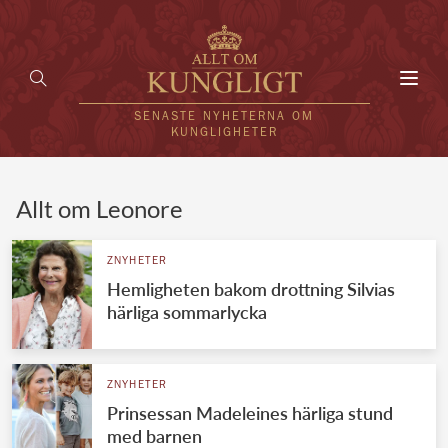
Toggl
navig
SENASTE NYHETERNA OM
KUNGLIGHETER
HEM
Allt om Leonore
KUNGAFAMILJEN
ZNYHETER
Hemligheten bakom drottning Silvias
UTLÄNDSKT
härliga sommarlycka
KÄNDISAR
VÄRLDENS KUNGAHUS
ZNYHETER
Prinsessan Madeleines härliga stund
Svenska kungahuset
REDAKTION
med barnen
Brittiska kungahuset