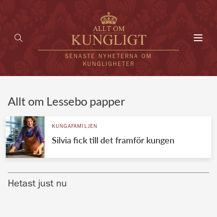
Toggl
navig
SENASTE NYHETERNA OM
KUNGLIGHETER
HEM
Allt om Lessebo papper
KUNGAFAMILJEN
KUNGAFAMILJEN
Silvia fick till det framför kungen
UTLÄNDSKT
KÄNDISAR
Hetast just nu
VÄRLDENS KUNGAHUS
Svenska kungahuset
REDAKTION
Brittiska kungahuset