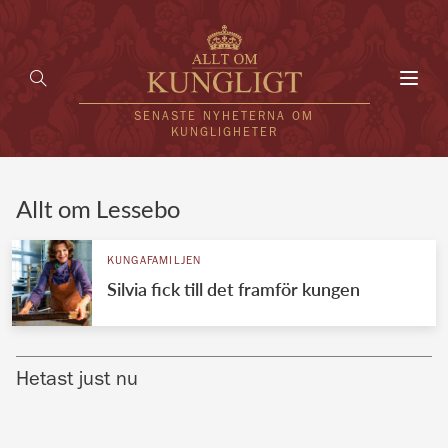
Toggl
navig
SENASTE NYHETERNA OM
KUNGLIGHETER
HEM
Allt om Lessebo
KUNGAFAMILJEN
KUNGAFAMILJEN
Silvia fick till det framför kungen
UTLÄNDSKT
KÄNDISAR
Hetast just nu
VÄRLDENS KUNGAHUS
Svenska kungahuset
REDAKTION
Brittiska kungahuset