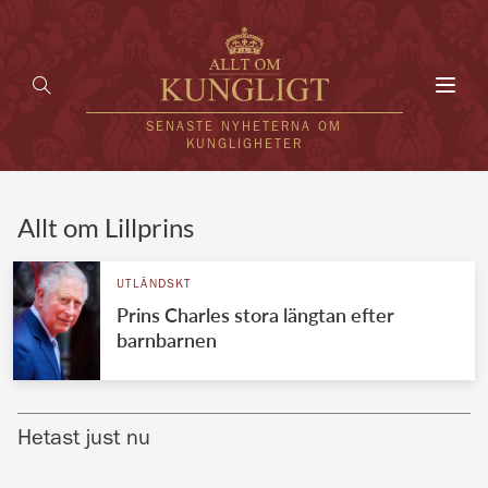
Toggl
navig
SENASTE NYHETERNA OM
KUNGLIGHETER
HEM
Allt om Lillprins
KUNGAFAMILJEN
UTLÄNDSKT
Prins Charles stora längtan efter
UTLÄNDSKT
barnbarnen
KÄNDISAR
VÄRLDENS KUNGAHUS
Hetast just nu
Svenska kungahuset
REDAKTION
Brittiska kungahuset