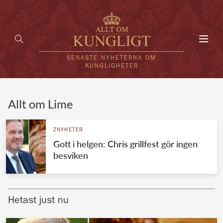
Toggl
navig
SENASTE NYHETERNA OM
KUNGLIGHETER
HEM
Allt om Lime
KUNGAFAMILJEN
ZNYHETER
Gott i helgen: Chris grillfest gör ingen
UTLÄNDSKT
besviken
KÄNDISAR
VÄRLDENS KUNGAHUS
Hetast just nu
Svenska kungahuset
REDAKTION
Brittiska kungahuset