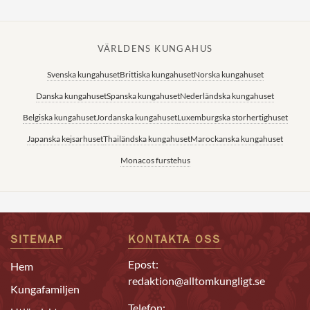
VÄRLDENS KUNGAHUS
Svenska kungahuset
Brittiska kungahuset
Norska kungahuset
Danska kungahuset
Spanska kungahuset
Nederländska kungahuset
Belgiska kungahuset
Jordanska kungahuset
Luxemburgska storhertighuset
Japanska kejsarhuset
Thailändska kungahuset
Marockanska kungahuset
Monacos furstehus
SITEMAP
KONTAKTA OSS
Epost:
Hem
redaktion@alltomkungligt.se
Kungafamiljen
Telefon: